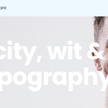
DPR
Shop
ity, wit &
ypography